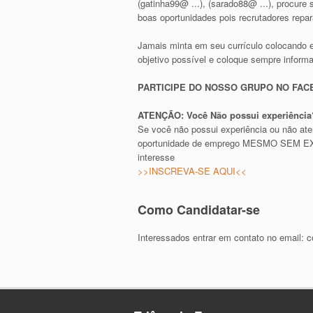
(gatinha99@ ...), (sarado88@ ...), procur
boas oportunidades pois recrutadores repa
Jamais minta em seu currículo colocando 
objetivo possível e coloque sempre inform
PARTICIPE DO NOSSO GRUPO NO FA
ATENÇÃO: Você Não possui experiência?
Se você não possui experiência ou não at
oportunidade de emprego MESMO SEM EXPE
interesse
>>INSCREVA-SE AQUI<<
Como Candidatar-se
Interessados entrar em contato no email:
c