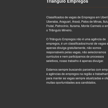
Triângulo Empregos
Classificados de vagas de Empregos em Uberl
Uberaba, Araguari, Araxá, Patos de Minas, Itui
Frutal, Patrocínio, Iturama, Monte Carmelo e e
o Triângulo Mineiro.
O Triângulo Empregos não é uma agência de
empregos, é um classificados/mural de vagas 
apenas divulga gratuitamente, não somos
responsáveis pelas vagas, não selecionamos
currículos e nem participamos de processos
seletivos, nosso trabalho é apenas divulgar.
Estamos sempre buscando parcerias com emp
e agências de empregos na região e trabalha
para manter as vagas sempre atualizadas e of
muitas oportunidades aos candidatos.