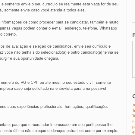
 e somente envie o seu currículo se realmente esta vaga for de seu
os, somente envie caso você atenda a todos eles.
as informações de como proceder para se candidatar, também é muito
algumas vagas podem conter o e-mail, endereço, telefone, Whatsapp
R
o correto.
ios de avaliação e seleção de candidatos, envie seu currículo e
z você não tenha sido selecionado(a) e outro candidato(a) tenha se
urgir e sua oportunidade chegará.
 número do RG e CPF ou até mesmo seu estado civil, somente
presa caso seja solicitado na entrevista para uma possível
O
T
mo suas experiências profissionais, formações, qualificações,
T
T
F
tato, para que o recrutador interessado em seu perfil possa lhe
p
il e neste último não coloque endereços estranhos como por exemplo:
e