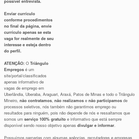
possível entrevista.
Enviar currículo
conforme procedimentos
no final da página, envie
currículo apenas se esta
vaga for realmente de seu
interesse e esteja dentro
do perfil.
ATENÇÃO:
O
Triângulo
Empregos
é um
site/portal/classificados
apenas informativo de
vagas de emprego em
Uberlândia, Uberaba, Araguari, Araxá, Patos de Minas e todo o Triângulo
Mineiro,
não contratamos
,
não realizamos
e
não participamos
de
processos seletivos, nós também não garantimos emprego ou
resultados para ninguém, pois não depende de nós e ressaltamos que
somos um
serviço 100% gratuito
e informativo que está sempre
disponível sendo nosso objetivo apenas
divulgar e informar
.
Possuímos parcerias com algumas agências, recrutadores e empresas