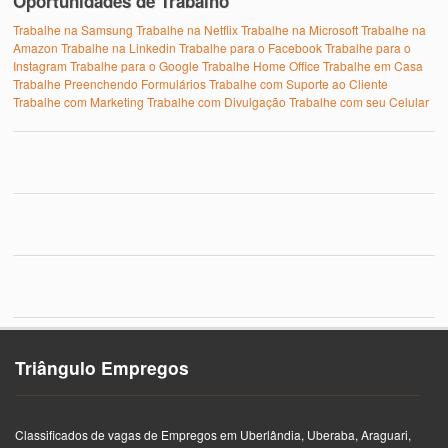
Oportunidades de Trabalho
Trabalhe na Samsung
Trabalhe na Netflix
Trabalhe na Microsoft
Trabalhe na
Amazon
Trabalhe na Linkedin
Trabalhe para o Facebook
Trabalhe para o
Instagram
Trabalhe para o Google
Trabalhe Home Office
Trabalhe em Casa
Trabalhe Preenchendo Formulários
Trabalhe com Suporte ao Cliente
Trabalhe com Marketing
Trabalhe com Divulgação
Trabalhe com seu Celular
Triângulo Empregos
Classificados de vagas de Empregos em Uberlândia, Uberaba, Araguari,