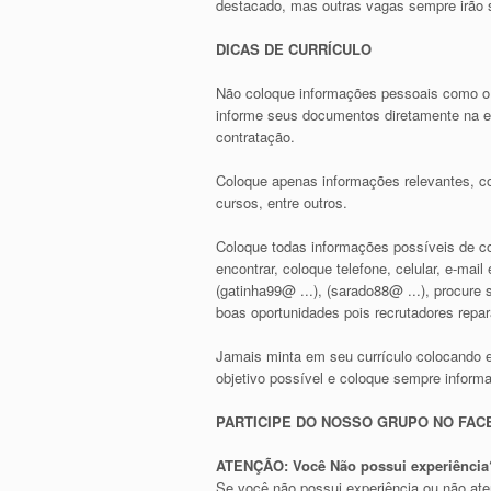
destacado, mas outras vagas sempre irão s
DICAS DE CURRÍCULO
Não coloque informações pessoais como o
informe seus documentos diretamente na em
contratação.
Coloque apenas informações relevantes, co
cursos, entre outros.
Coloque todas informações possíveis de con
encontrar, coloque telefone, celular, e-ma
(gatinha99@ ...), (sarado88@ ...), procur
boas oportunidades pois recrutadores repa
Jamais minta em seu currículo colocando 
objetivo possível e coloque sempre inform
PARTICIPE DO NOSSO GRUPO NO FA
ATENÇÃO: Você Não possui experiência?
Se você não possui experiência ou não at