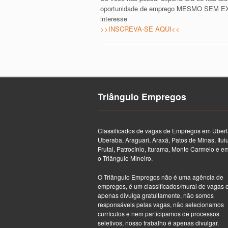
oportunidade de emprego MESMO SEM EXPE
interesse
>>INSCREVA-SE AQUI<<
Triângulo Empregos
Classificados de vagas de Empregos em Uberl
Uberaba, Araguari, Araxá, Patos de Minas, Itui
Frutal, Patrocínio, Iturama, Monte Carmelo e e
o Triângulo Mineiro.
O Triângulo Empregos não é uma agência de
empregos, é um classificados/mural de vagas 
apenas divulga gratuitamente, não somos
responsáveis pelas vagas, não selecionamos
currículos e nem participamos de processos
seletivos, nosso trabalho é apenas divulgar.