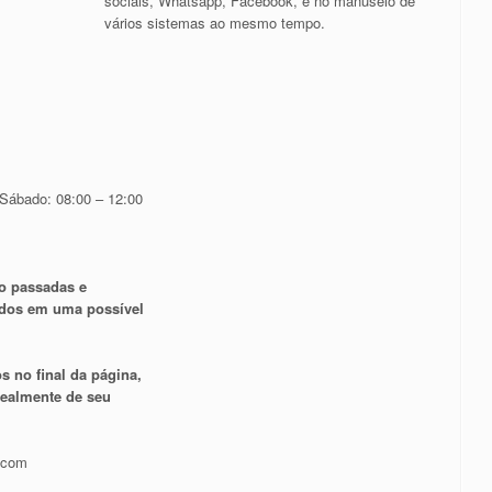
sociais, Whatsapp, Facebook, e no manuseio de
vários sistemas ao mesmo tempo.
 Sábado: 08:00 – 12:00
o passadas e
ados em uma possível
s no final da página,
 realmente de seu
.com