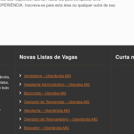
RIÊNCIA. Inscreva-se para esta área ou qualquer outra de seu
Novas Listas de Vagas
Curta 
Vendedora – Uberlândia-MG
ândia,
utaba,
Assistente Administrativo – Uberaba-MG
m todo
Balconista – Uberaba-MG
Operador de Televendas – Uberaba-MG
e
Atendente – Uberlândia-MG
Operador de Telemarketing – Uberlândia-MG
Repositor – Uberlândia-MG