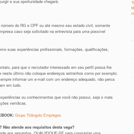
urgir e sua oportunidade chegará.
T
M
c
 número do RG e CPF ou até mesmo seu estado civil, somente
presa caso seja solicitado na entrevista para uma possível
mo suas experiências profissionais, formações, qualificações,
tato, para que o recrutador interessado em seu perfil possa lhe
il e neste último não coloque endereços estranhos como por exemplo:
e sempre informar um e-mail com um endereço adequado, não perca
ram em tudo.
experiências ou conhecimentos que você não possui, seja o mais
ações verídicas.
CEBOOK:
Grupo Triângulo Empregos
 Não atende aos requisitos desta vaga?
ende aos requisitos, QUALIFIQUE-SE para conquistar uma