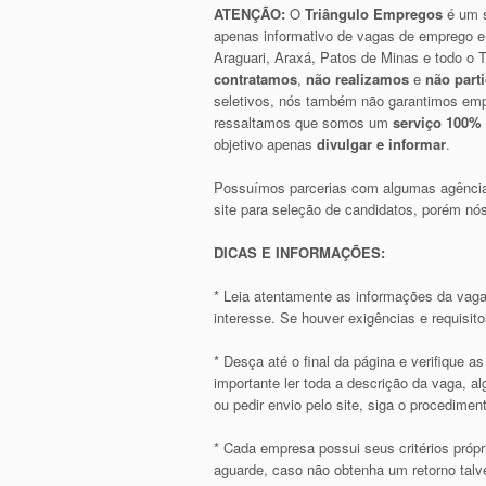
ATENÇÃO:
O
Triângulo Empregos
é um s
apenas informativo de vagas de emprego e
Araguari, Araxá, Patos de Minas e todo o T
contratamos
,
não realizamos
e
não part
seletivos, nós também não garantimos emp
ressaltamos que somos um
serviço 100% 
objetivo apenas
divulgar e informar
.
Possuímos parcerias com algumas agência
site para seleção de candidatos, porém 
DICAS E INFORMAÇÕES:
* Leia atentamente as informações da vaga
interesse. Se houver exigências e requisit
* Desça até o final da página e verifique 
importante ler toda a descrição da vaga, 
ou pedir envio pelo site, siga o procediment
* Cada empresa possui seus critérios própr
aguarde, caso não obtenha um retorno talve