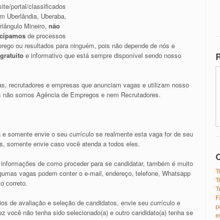
ite/portal/classificados
m Uberlândia, Uberaba,
riângulo Mineiro,
não
icipamos
de processos
rego ou resultados para ninguém, pois não depende de nós e
R
gratuito
e informativo que está sempre disponível sendo nosso
s, recrutadores e empresas que anunciam vagas e utilizam nosso
nós não somos Agência de Empregos e nem Recrutadores.
 e somente envie o seu currículo se realmente esta vaga for de seu
os, somente envie caso você atenda a todos eles.
O
as informações de como proceder para se candidatar, também é muito
T
algumas vagas podem conter o e-mail, endereço, telefone, Whatsapp
T
o correto.
T
F
ios de avaliação e seleção de candidatos, envie seu currículo e
p
z você não tenha sido selecionado(a) e outro candidato(a) tenha se
e