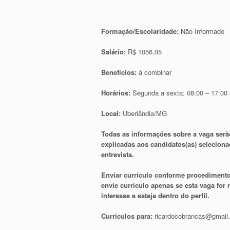
Formação/Escolaridade:
Não Informado
Salário:
R$ 1056,05
Benefícios:
à combinar
Horários:
Segunda a sexta: 08:00 – 17:00
Local:
Uberlândia/MG
Todas as informações sobre a vaga serã
explicadas aos candidatos(as) selecion
entrevista.
Enviar currículo conforme procedimento
envie currículo apenas se esta vaga for
interesse e esteja dentro do perfil.
Currículos para:
ricardocobrancas@gmail