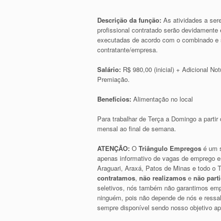
Descrição da função:
As atividades a ser
profissional contratado serão devidamente
executadas de acordo com o combinado e s
contratante/empresa.
Salário:
R$ 980,00 (inicial) + Adicional No
Premiação.
Benefícios:
Alimentação no local
Para trabalhar de Terça a Domingo a parti
mensal ao final de semana.
ATENÇÃO:
O
Triângulo Empregos
é um s
apenas informativo de vagas de emprego e
Araguari, Araxá, Patos de Minas e todo o T
contratamos
,
não realizamos
e
não part
seletivos, nós também não garantimos emp
ninguém, pois não depende de nós e res
sempre disponível sendo nosso objetivo 