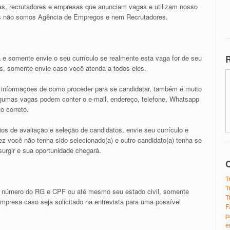
s, recrutadores e empresas que anunciam vagas e utilizam nosso
nós não somos Agência de Empregos e nem Recrutadores.
R
 e somente envie o seu currículo se realmente esta vaga for de seu
os, somente envie caso você atenda a todos eles.
as informações de como proceder para se candidatar, também é muito
algumas vagas podem conter o e-mail, endereço, telefone, Whatsapp
o correto.
ios de avaliação e seleção de candidatos, envie seu currículo e
z você não tenha sido selecionado(a) e outro candidato(a) tenha se
urgir e sua oportunidade chegará.
O
T
T
 número do RG e CPF ou até mesmo seu estado civil, somente
T
presa caso seja solicitado na entrevista para uma possível
F
p
e