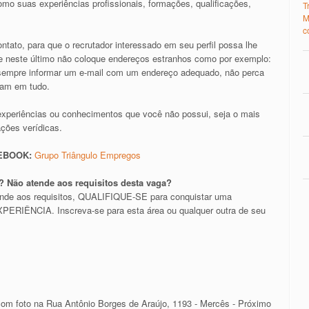
mo suas experiências profissionais, formações, qualificações,
T
M
c
tato, para que o recrutador interessado em seu perfil possa lhe
il e neste último não coloque endereços estranhos como por exemplo:
e sempre informar um e-mail com um endereço adequado, não perca
ram em tudo.
experiências ou conhecimentos que você não possui, seja o mais
ações verídicas.
CEBOOK:
Grupo Triângulo Empregos
 Não atende aos requisitos desta vaga?
ende aos requisitos, QUALIFIQUE-SE para conquistar uma
RIÊNCIA. Inscreva-se para esta área ou qualquer outra de seu
com foto na Rua Antônio Borges de Araújo, 1193 - Mercês - Próximo