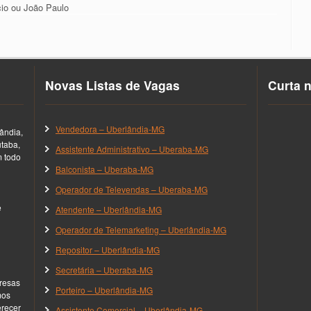
cio ou João Paulo
Novas Listas de Vagas
Curta 
Vendedora – Uberlândia-MG
ândia,
utaba,
Assistente Administrativo – Uberaba-MG
m todo
Balconista – Uberaba-MG
Operador de Televendas – Uberaba-MG
e
Atendente – Uberlândia-MG
Operador de Telemarketing – Uberlândia-MG
Repositor – Uberlândia-MG
Secretária – Uberaba-MG
resas
Porteiro – Uberlândia-MG
mos
erecer
Assistente Comercial – Uberlândia-MG