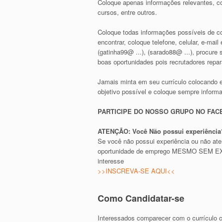
Coloque apenas informações relevantes, co
cursos, entre outros.
Coloque todas informações possíveis de con
encontrar, coloque telefone, celular, e-ma
(gatinha99@ ...), (sarado88@ ...), procur
boas oportunidades pois recrutadores repa
Jamais minta em seu currículo colocando 
objetivo possível e coloque sempre inform
PARTICIPE DO NOSSO GRUPO NO FA
ATENÇÃO: Você Não possui experiência?
Se você não possui experiência ou não at
oportunidade de emprego MESMO SEM EXPE
interesse
>>INSCREVA-SE AQUI<<
Como Candidatar-se
Interessados comparecer com o currículo 