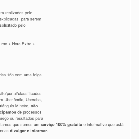
em realizadas pelo
 explicadas para serem
olicitado pelo
turno + Hora Extra +
r das 16h com uma folga
ite/portal/classificados
m Uberlândia, Uberaba,
riângulo Mineiro,
não
icipamos
de processos
rego ou resultados para
saltamos que somos um
serviço 100% gratuito
e informativo que está
apenas
divulgar e informar
.