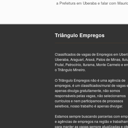
a Prefeitura em Uberaba e falar com Mauri
Triângulo Empregos
Classificados de vagas de Empregos em Uberl
Uberaba, Araguari, Araxá, Patos de Minas, Itui
Frutal, Patrocínio, Iturama, Monte Carmelo e e
o Triângulo Mineiro.
O Triângulo Empregos não é uma agência de
empregos, é um classificados/mural de vagas 
apenas divulga gratuitamente, não somos
responsáveis pelas vagas, não selecionamos
currículos e nem participamos de processos
seletivos, nosso trabalho é apenas divulgar.
Estamos sempre buscando parcerias com emp
e agências de empregos na região e trabalha
para manter as vagas sempre atualizadas e of