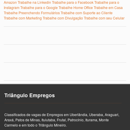
Amazon
Trabalhe na Linkedin
Trabalhe para o Facebook
Trabalhe para o
Instagram
Trabalhe para o Google
Trabalhe Home Office
Trabalhe em Casa
Trabalhe Preenchendo Formulários
Trabalhe com Suporte ao Cliente
Trabalhe com Marketing
Trabalhe com Divulgação
Trabalhe com seu Celular
Triângulo Empregos
Classificados de vagas de Empregos em Uberlândia, Uberaba, Araguari,
Araxá, Patos de Minas, Ituiutaba, Frutal, Patrocínio, Iturama, Monte
Carmelo e em todo o Triângulo Mineiro.