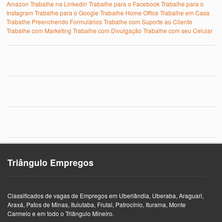
Amazon
Trabalhe na Linkedin
Trabalhe para o Facebook
Trabalhe para o
Instagram
Trabalhe para o Google
Trabalhe Home Office
Trabalhe em Casa
Trabalhe Preenchendo Formulários
Trabalhe com Suporte ao Cliente
Trabalhe com Marketing
Trabalhe com Divulgação
Trabalhe com seu Celular
Triângulo Empregos
Classificados de vagas de Empregos em Uberlândia, Uberaba, Araguari,
Araxá, Patos de Minas, Ituiutaba, Frutal, Patrocínio, Iturama, Monte
Carmelo e em todo o Triângulo Mineiro.