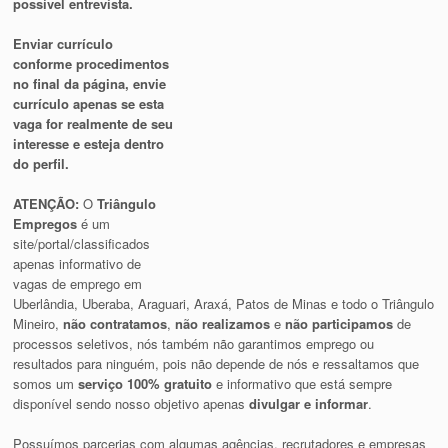
possível entrevista.
Enviar currículo
conforme procedimentos
no final da página, envie
currículo apenas se esta
vaga for realmente de seu
interesse e esteja dentro
do perfil.
ATENÇÃO:
O
Triângulo
Empregos
é um
site/portal/classificados
apenas informativo de
vagas de emprego em
Uberlândia, Uberaba, Araguari, Araxá, Patos de Minas e todo o Triângulo
Mineiro,
não contratamos
,
não realizamos
e
não participamos
de
processos seletivos, nós também não garantimos emprego ou
resultados para ninguém, pois não depende de nós e ressaltamos que
somos um
serviço 100% gratuito
e informativo que está sempre
disponível sendo nosso objetivo apenas
divulgar e informar
.
Possuímos parcerias com algumas agências, recrutadores e empresas