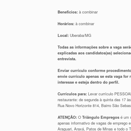
Benefícios:
à combinar
Horários:
à combinar
Local:
Uberaba/MG
Todas as informações sobre a vaga serã
explicadas aos candidatos(as) selecion
entrevista.
Enviar currículo conforme procedimento
envie currículo apenas se esta vaga for
interesse e esteja dentro do perfil.
Currículos para:
Levar currículo PESSO
restaurante: de segunda à quinta das 17 à
Rua Novo Horizonte 814, Bairro São Seba
ATENÇÃO:
O
Triângulo Empregos
é um s
apenas informativo de vagas de emprego e
Araguari, Araxá, Patos de Minas e todo o T