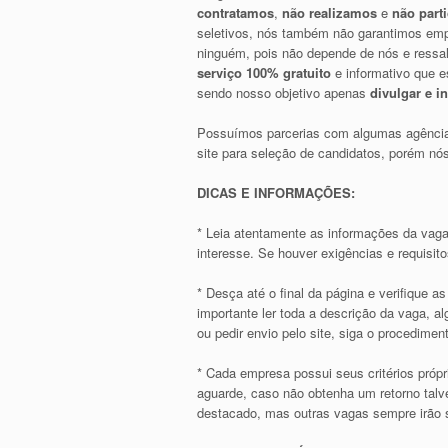
contratamos
,
não realizamos
e
não part
seletivos, nós também não garantimos emp
ninguém, pois não depende de nós e ress
serviço 100% gratuito
e informativo que e
sendo nosso objetivo apenas
divulgar e i
Possuímos parcerias com algumas agência
site para seleção de candidatos, porém 
DICAS E INFORMAÇÕES:
* Leia atentamente as informações da vaga
interesse. Se houver exigências e requisit
* Desça até o final da página e verifique 
importante ler toda a descrição da vaga, 
ou pedir envio pelo site, siga o procediment
* Cada empresa possui seus critérios própr
aguarde, caso não obtenha um retorno talve
destacado, mas outras vagas sempre irão s