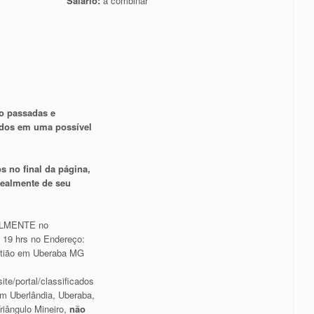
Salário:
à combinar
o passadas e
ados em uma possível
s no final da página,
 realmente de seu
ALMENTE no
s 19 hrs no Endereço:
stião em Uberaba MG
ite/portal/classificados
m Uberlândia, Uberaba,
riângulo Mineiro,
não