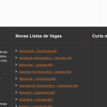
Novas Listas de Vagas
Curta 
Vendedora – Uberlândia-MG
ândia,
utaba,
Assistente Administrativo – Uberaba-MG
m todo
Balconista – Uberaba-MG
Operador de Televendas – Uberaba-MG
e
Atendente – Uberlândia-MG
Operador de Telemarketing – Uberlândia-MG
Repositor – Uberlândia-MG
Secretária – Uberaba-MG
resas
Porteiro – Uberlândia-MG