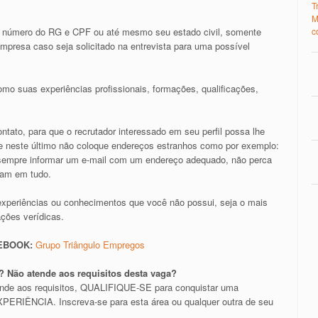
T
M
 número do RG e CPF ou até mesmo seu estado civil, somente
c
presa caso seja solicitado na entrevista para uma possível
mo suas experiências profissionais, formações, qualificações,
tato, para que o recrutador interessado em seu perfil possa lhe
il e neste último não coloque endereços estranhos como por exemplo:
e sempre informar um e-mail com um endereço adequado, não perca
ram em tudo.
experiências ou conhecimentos que você não possui, seja o mais
ações verídicas.
CEBOOK:
Grupo Triângulo Empregos
 Não atende aos requisitos desta vaga?
ende aos requisitos, QUALIFIQUE-SE para conquistar uma
RIÊNCIA. Inscreva-se para esta área ou qualquer outra de seu