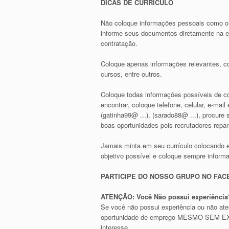
DICAS DE CURRÍCULO
Não coloque informações pessoais como o
informe seus documentos diretamente na em
contratação.
Coloque apenas informações relevantes, co
cursos, entre outros.
Coloque todas informações possíveis de con
encontrar, coloque telefone, celular, e-ma
(gatinha99@ ...), (sarado88@ ...), procur
boas oportunidades pois recrutadores repa
Jamais minta em seu currículo colocando 
objetivo possível e coloque sempre inform
PARTICIPE DO NOSSO GRUPO NO FA
ATENÇÃO: Você Não possui experiência?
Se você não possui experiência ou não at
oportunidade de emprego MESMO SEM EXPE
interesse