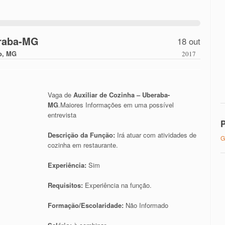
eraba-MG
18 out
o, MG
2017
Vaga de
Auxiliar de Cozinha – Uberaba-
MG
.Maiores Informações em uma possível
entrevista
P
Descrição da Função:
Irá atuar com atividades de
G
cozinha em restaurante.
Experiência:
Sim
Requisitos:
Experiência na função.
Formação/Escolaridade:
Não Informado