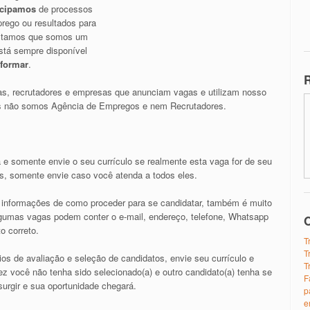
icipamos
de processos
rego ou resultados para
altamos que somos um
stá sempre disponível
nformar
.
R
s, recrutadores e empresas que anunciam vagas e utilizam nosso
nós não somos Agência de Empregos e nem Recrutadores.
 e somente envie o seu currículo se realmente esta vaga for de seu
os, somente envie caso você atenda a todos eles.
as informações de como proceder para se candidatar, também é muito
algumas vagas podem conter o e-mail, endereço, telefone, Whatsapp
O
o correto.
T
T
ios de avaliação e seleção de candidatos, envie seu currículo e
T
z você não tenha sido selecionado(a) e outro candidato(a) tenha se
F
urgir e sua oportunidade chegará.
p
e