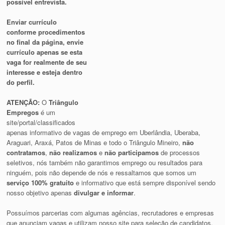
possível entrevista.
Enviar currículo
conforme procedimentos
no final da página, envie
currículo apenas se esta
vaga for realmente de seu
interesse e esteja dentro
do perfil.
ATENÇÃO:
O
Triângulo
Empregos
é um
site/portal/classificados
apenas informativo de vagas de emprego em Uberlândia, Uberaba,
Araguari, Araxá, Patos de Minas e todo o Triângulo Mineiro,
não
contratamos
,
não realizamos
e
não participamos
de processos
seletivos, nós também não garantimos emprego ou resultados para
ninguém, pois não depende de nós e ressaltamos que somos um
serviço 100% gratuito
e informativo que está sempre disponível sendo
nosso objetivo apenas
divulgar e informar
.
Possuímos parcerias com algumas agências, recrutadores e empresas
que anunciam vagas e utilizam nosso site para seleção de candidatos,