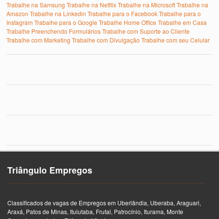
Trabalhe na Samsung
Trabalhe na Netflix
Trabalhe na Microsoft
Trabalhe na
Amazon
Trabalhe na Linkedin
Trabalhe para o Facebook
Trabalhe para o
Instagram
Trabalhe para o Google
Trabalhe Home Office
Trabalhe em Casa
Trabalhe Preenchendo Formulários
Trabalhe com Suporte ao Cliente
Trabalhe com Marketing
Trabalhe com Divulgação
Trabalhe com seu Celular
Triângulo Empregos
Classificados de vagas de Empregos em Uberlândia, Uberaba, Araguari,
Araxá, Patos de Minas, Ituiutaba, Frutal, Patrocínio, Iturama, Monte