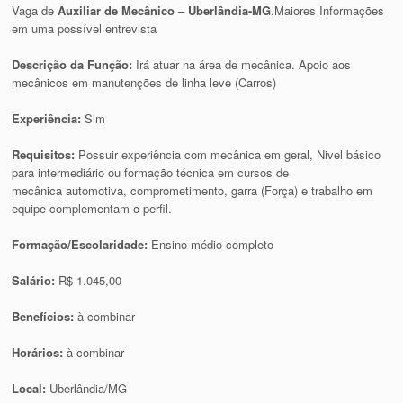
Vaga de
Auxiliar de Mecânico – Uberlândia-MG
.Maiores Informações
em uma possível entrevista
Descrição da Função:
Irá atuar na área de mecânica. Apoio aos
mecânicos em manutenções de linha leve (Carros)
Experiência:
Sim
Requisitos:
Possuir experiência com mecânica em geral, Nivel básico
para intermediário ou formação técnica em cursos de
mecânica automotiva, comprometimento, garra (Força) e trabalho em
equipe complementam o perfil.
Formação/Escolaridade:
Ensino médio completo
Salário:
R$ 1.045,00
Benefícios:
à combinar
Horários:
à combinar
Local:
Uberlândia/MG