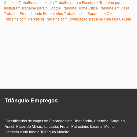
Amazon
Trabalhe na Linkedin
Trabalhe para o Facebook
Trabalhe para o
Instagram
Trabalhe para o Google
Trabalhe Home Office
Trabalhe em Casa
Trabalhe Preenchendo Formulários
Trabalhe com Suporte ao Cliente
Trabalhe com Marketing
Trabalhe com Divulgação
Trabalhe com seu Celular
Triângulo Empregos
Classificados de vagas de Empregos em Uberlândia, Uberaba, Araguari,
Araxá, Patos de Minas, Ituiutaba, Frutal, Patrocínio, Iturama, Monte
Carmelo e em todo o Triângulo Mineiro.