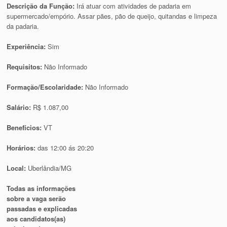
Descrição da Função:
Irá atuar com atividades de padaria em
supermercado/empório. Assar pães, pão de queijo, quitandas e limpeza
da padaria.
Experiência:
Sim
Requisitos:
Não Informado
Formação/Escolaridade:
Não Informado
Salário:
R$ 1.087,00
Benefícios:
VT
Horários:
das 12:00 ás 20:20
Local:
Uberlândia/MG
Todas as informações
sobre a vaga serão
passadas e explicadas
aos candidatos(as)