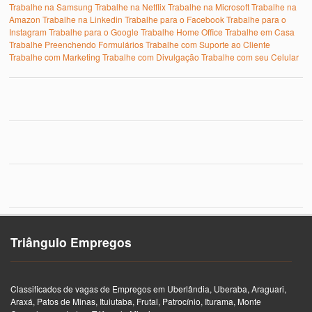
Trabalhe na Samsung
Trabalhe na Netflix
Trabalhe na Microsoft
Trabalhe na
Amazon
Trabalhe na Linkedin
Trabalhe para o Facebook
Trabalhe para o
Instagram
Trabalhe para o Google
Trabalhe Home Office
Trabalhe em Casa
Trabalhe Preenchendo Formulários
Trabalhe com Suporte ao Cliente
Trabalhe com Marketing
Trabalhe com Divulgação
Trabalhe com seu Celular
Triângulo Empregos
Classificados de vagas de Empregos em Uberlândia, Uberaba, Araguari,
Araxá, Patos de Minas, Ituiutaba, Frutal, Patrocínio, Iturama, Monte