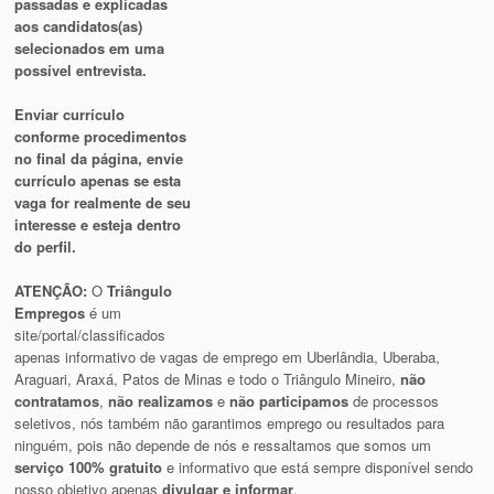
passadas e explicadas
aos candidatos(as)
selecionados em uma
possível entrevista.
Enviar currículo
conforme procedimentos
no final da página, envie
currículo apenas se esta
vaga for realmente de seu
interesse e esteja dentro
do perfil.
ATENÇÃO:
O
Triângulo
Empregos
é um
site/portal/classificados
apenas informativo de vagas de emprego em Uberlândia, Uberaba,
Araguari, Araxá, Patos de Minas e todo o Triângulo Mineiro,
não
contratamos
,
não realizamos
e
não participamos
de processos
seletivos, nós também não garantimos emprego ou resultados para
ninguém, pois não depende de nós e ressaltamos que somos um
serviço 100% gratuito
e informativo que está sempre disponível sendo
nosso objetivo apenas
divulgar e informar
.