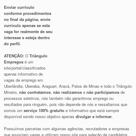
Enviar currículo
conforme procedimentos
no final da página, envie
currículo apenas se esta
vaga for realmente de seu
interesse e esteja dentro
do perfil.
ATENÇÃO:
O
Triângulo
Empregos
é um
site/portal/classificados
apenas informativo de
vagas de emprego em
Uberlândia, Uberaba, Araguari, Araxá, Patos de Minas e todo o Triângulo
Mineiro,
não contratamos
,
não realizamos
e
não participamos
de
processos seletivos, nós também não garantimos emprego ou
resultados para ninguém, pois não depende de nós e ressaltamos que
somos um
serviço 100% gratuito
e informativo que está sempre
disponível sendo nosso objetivo apenas
divulgar e informar
.
Possuímos parcerias com algumas agências, recrutadores e empresas
que anunciam vagas e utilizam nosso site para seleção de candidatos,