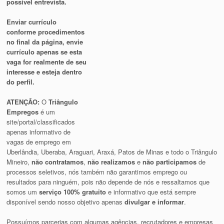
possível entrevista.
Enviar currículo
conforme procedimentos
no final da página, envie
currículo apenas se esta
vaga for realmente de seu
interesse e esteja dentro
do perfil.
ATENÇÃO:
O
Triângulo
Empregos
é um
site/portal/classificados
apenas informativo de
vagas de emprego em
Uberlândia, Uberaba, Araguari, Araxá, Patos de Minas e todo o Triângulo
Mineiro,
não contratamos
,
não realizamos
e
não participamos
de
processos seletivos, nós também não garantimos emprego ou
resultados para ninguém, pois não depende de nós e ressaltamos que
somos um
serviço 100% gratuito
e informativo que está sempre
disponível sendo nosso objetivo apenas
divulgar e informar
.
Possuímos parcerias com algumas agências, recrutadores e empresas