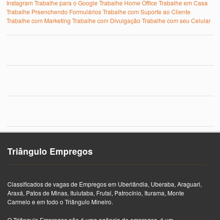
Instagram
Trabalhe para o Google
Trabalhe Home Office
Trabalhe em Casa
Trabalhe Preenchendo Formulários
Trabalhe com Suporte ao Cliente
Trabalhe com Marketing
Trabalhe com Divulgação
Trabalhe com seu Celular
Triângulo Empregos
Classificados de vagas de Empregos em Uberlândia, Uberaba, Araguari,
Araxá, Patos de Minas, Ituiutaba, Frutal, Patrocínio, Iturama, Monte
Carmelo e em todo o Triângulo Mineiro.
O Triângulo Empregos não é uma agência de empregos, é um