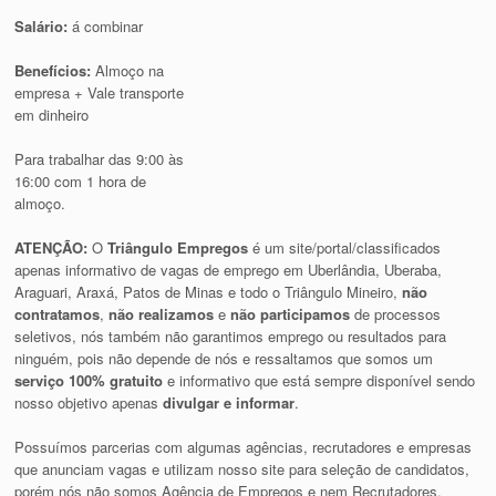
Salário:
á combinar
Benefícios:
Almoço na
empresa + Vale transporte
em dinheiro
Para trabalhar das 9:00 às
16:00 com 1 hora de
almoço.
ATENÇÃO:
O
Triângulo Empregos
é um site/portal/classificados
apenas informativo de vagas de emprego em Uberlândia, Uberaba,
Araguari, Araxá, Patos de Minas e todo o Triângulo Mineiro,
não
contratamos
,
não realizamos
e
não participamos
de processos
seletivos, nós também não garantimos emprego ou resultados para
ninguém, pois não depende de nós e ressaltamos que somos um
serviço 100% gratuito
e informativo que está sempre disponível sendo
nosso objetivo apenas
divulgar e informar
.
Possuímos parcerias com algumas agências, recrutadores e empresas
que anunciam vagas e utilizam nosso site para seleção de candidatos,
porém nós não somos Agência de Empregos e nem Recrutadores.