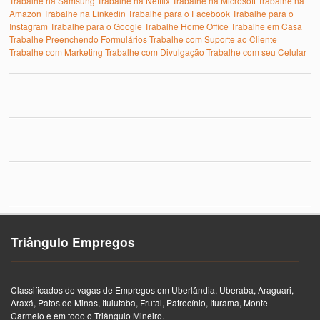
Trabalhe na Samsung
Trabalhe na Netflix
Trabalhe na Microsoft
Trabalhe na
Amazon
Trabalhe na Linkedin
Trabalhe para o Facebook
Trabalhe para o
Instagram
Trabalhe para o Google
Trabalhe Home Office
Trabalhe em Casa
Trabalhe Preenchendo Formulários
Trabalhe com Suporte ao Cliente
Trabalhe com Marketing
Trabalhe com Divulgação
Trabalhe com seu Celular
Triângulo Empregos
Classificados de vagas de Empregos em Uberlândia, Uberaba, Araguari,
Araxá, Patos de Minas, Ituiutaba, Frutal, Patrocínio, Iturama, Monte
Carmelo e em todo o Triângulo Mineiro.