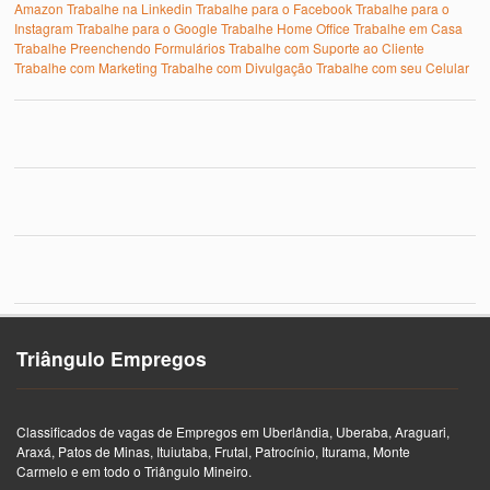
Amazon
Trabalhe na Linkedin
Trabalhe para o Facebook
Trabalhe para o
Instagram
Trabalhe para o Google
Trabalhe Home Office
Trabalhe em Casa
Trabalhe Preenchendo Formulários
Trabalhe com Suporte ao Cliente
Trabalhe com Marketing
Trabalhe com Divulgação
Trabalhe com seu Celular
Triângulo Empregos
Classificados de vagas de Empregos em Uberlândia, Uberaba, Araguari,
Araxá, Patos de Minas, Ituiutaba, Frutal, Patrocínio, Iturama, Monte
Carmelo e em todo o Triângulo Mineiro.