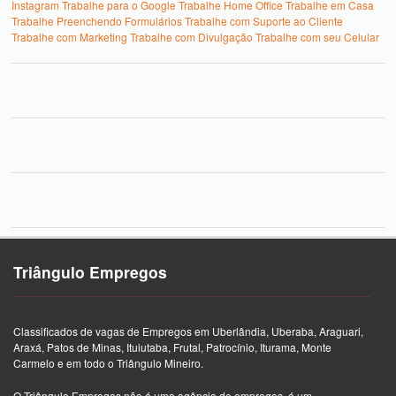
Instagram
Trabalhe para o Google
Trabalhe Home Office
Trabalhe em Casa
Trabalhe Preenchendo Formulários
Trabalhe com Suporte ao Cliente
Trabalhe com Marketing
Trabalhe com Divulgação
Trabalhe com seu Celular
Triângulo Empregos
Classificados de vagas de Empregos em Uberlândia, Uberaba, Araguari,
Araxá, Patos de Minas, Ituiutaba, Frutal, Patrocínio, Iturama, Monte
Carmelo e em todo o Triângulo Mineiro.
O Triângulo Empregos não é uma agência de empregos, é um