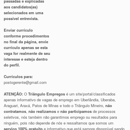
passadas e explicadas
aos candidatos(as)
selecionados em uma
possível entrevista.
Enviar currículo
conforme procedimentos
no final da página, envie
currículo apenas se esta
vaga for realmente de seu
interesse e esteja dentro
do perfil.
Currículos para:
postogerente@gmail.com
ATENÇÃO:
O
Triângulo Empregos
é um site/portal/classificados
apenas informativo de vagas de emprego em Uberlândia, Uberaba,
Araguari, Araxá, Patos de Minas e todo o Triângulo Mineiro,
não
contratamos
,
não realizamos
e
não participamos
de processos
seletivos, nós também não garantimos emprego ou resultados para
ninguém, pois não depende de nós e ressaltamos que somos um
serviço 100% gratuito
e informativo que está sempre disponível sendo