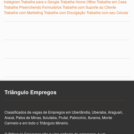
Instagram
Trabalhe para o Google
Trabalhe Home Office
Trabalhe em Casa
Trabalhe Preenchendo Formulários
Trabalhe com Suporte ao Cliente
Trabalhe com Marketing
Trabalhe com Divulgação
Trabalhe com seu Celular
Triângulo Empregos
Classificados de vagas de Empregos em Uberlândia, Uberaba, Araguari,
Araxá, Patos de Minas, Ituiutaba, Frutal, Patrocínio, Iturama, Monte
Carmelo e em todo o Triângulo Mineiro.
O Triângulo Empregos não é uma agência de empregos, é um