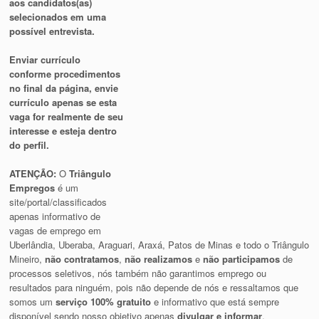
aos candidatos(as)
selecionados em uma
possível entrevista.
Enviar currículo
conforme procedimentos
no final da página, envie
currículo apenas se esta
vaga for realmente de seu
interesse e esteja dentro
do perfil.
ATENÇÃO:
O
Triângulo
Empregos
é um
site/portal/classificados
apenas informativo de
vagas de emprego em
Uberlândia, Uberaba, Araguari, Araxá, Patos de Minas e todo o Triângulo
Mineiro,
não contratamos
,
não realizamos
e
não participamos
de
processos seletivos, nós também não garantimos emprego ou
resultados para ninguém, pois não depende de nós e ressaltamos que
somos um
serviço 100% gratuito
e informativo que está sempre
disponível sendo nosso objetivo apenas
divulgar e informar
.