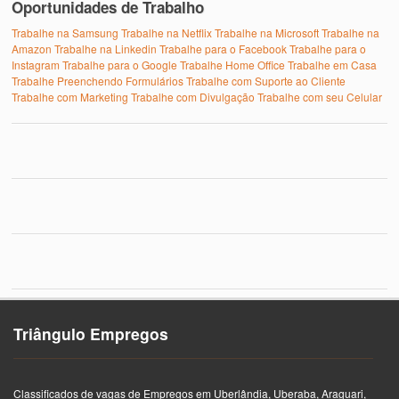
Oportunidades de Trabalho
Trabalhe na Samsung
Trabalhe na Netflix
Trabalhe na Microsoft
Trabalhe na
Amazon
Trabalhe na Linkedin
Trabalhe para o Facebook
Trabalhe para o
Instagram
Trabalhe para o Google
Trabalhe Home Office
Trabalhe em Casa
Trabalhe Preenchendo Formulários
Trabalhe com Suporte ao Cliente
Trabalhe com Marketing
Trabalhe com Divulgação
Trabalhe com seu Celular
Triângulo Empregos
Classificados de vagas de Empregos em Uberlândia, Uberaba, Araguari,