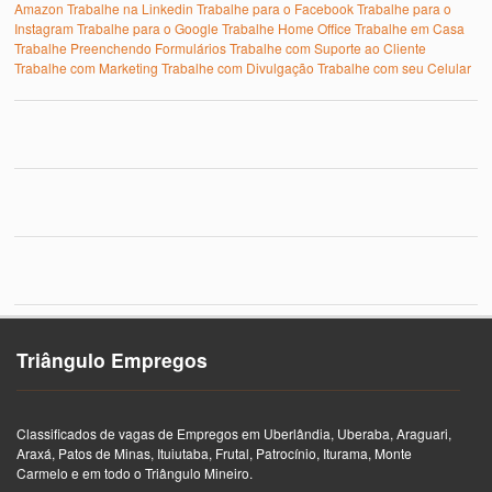
Amazon
Trabalhe na Linkedin
Trabalhe para o Facebook
Trabalhe para o
Instagram
Trabalhe para o Google
Trabalhe Home Office
Trabalhe em Casa
Trabalhe Preenchendo Formulários
Trabalhe com Suporte ao Cliente
Trabalhe com Marketing
Trabalhe com Divulgação
Trabalhe com seu Celular
Triângulo Empregos
Classificados de vagas de Empregos em Uberlândia, Uberaba, Araguari,
Araxá, Patos de Minas, Ituiutaba, Frutal, Patrocínio, Iturama, Monte
Carmelo e em todo o Triângulo Mineiro.