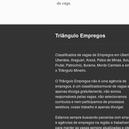
da vaga.
Triângulo Empregos
Classificados de vagas de Empregos em Uberl
Uberaba, Araguari, Araxá, Patos de Minas, Itui
Frutal, Patrocínio, Iturama, Monte Carmelo e e
o Triângulo Mineiro.
O Triângulo Empregos não é uma agência de
empregos, é um classificados/mural de vagas 
apenas divulga gratuitamente, não somos
responsáveis pelas vagas, não selecionamos
currículos e nem participamos de processos
seletivos, nosso trabalho é apenas divulgar.
Estamos sempre buscando parcerias com emp
e agências de empregos na região e trabalha
para manter as vagas sempre atualizadas e of