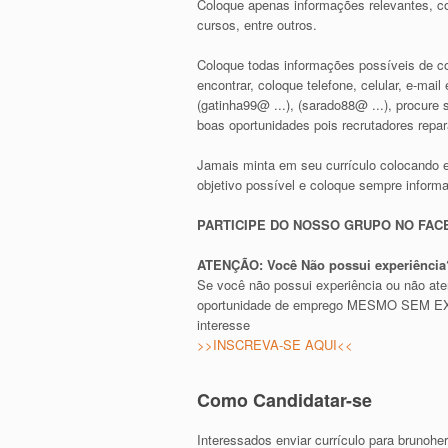
Coloque apenas informações relevantes, co
cursos, entre outros.
Coloque todas informações possíveis de con
encontrar, coloque telefone, celular, e-ma
(gatinha99@ ...), (sarado88@ ...), procur
boas oportunidades pois recrutadores repa
Jamais minta em seu currículo colocando 
objetivo possível e coloque sempre inform
PARTICIPE DO NOSSO GRUPO NO FA
ATENÇÃO: Você Não possui experiência?
Se você não possui experiência ou não at
oportunidade de emprego MESMO SEM EXPE
interesse
>>INSCREVA-SE AQUI<<
Como Candidatar-se
Interessados enviar currículo para
brunohe