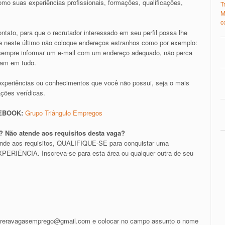
mo suas experiências profissionais, formações, qualificações,
T
M
c
tato, para que o recrutador interessado em seu perfil possa lhe
il e neste último não coloque endereços estranhos como por exemplo:
e sempre informar um e-mail com um endereço adequado, não perca
ram em tudo.
experiências ou conhecimentos que você não possui, seja o mais
ações verídicas.
CEBOOK:
Grupo Triângulo Empregos
 Não atende aos requisitos desta vaga?
ende aos requisitos, QUALIFIQUE-SE para conquistar uma
RIÊNCIA. Inscreva-se para esta área ou qualquer outra de seu
rreravagasemprego@gmail.com
e colocar no campo assunto o nome