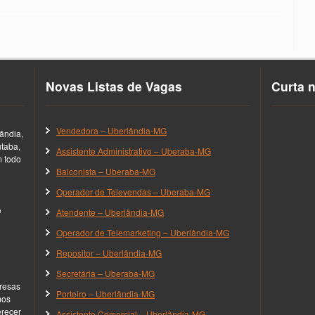
Novas Listas de Vagas
Curta 
Vendedora – Uberlândia-MG
ândia,
utaba,
Assistente Administrativo – Uberaba-MG
m todo
Balconista – Uberaba-MG
Operador de Televendas – Uberaba-MG
e
Atendente – Uberlândia-MG
Operador de Telemarketing – Uberlândia-MG
Repositor – Uberlândia-MG
Secretária – Uberaba-MG
resas
Porteiro – Uberlândia-MG
mos
erecer
Assistente Comercial – Uberlândia-MG