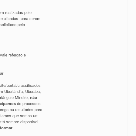
em realizadas pelo
 explicadas para serem
olicitado pelo
vale refeição e
ar
ite/portal/classificados
m Uberlândia, Uberaba,
riângulo Mineiro,
não
icipamos
de processos
rego ou resultados para
altamos que somos um
stá sempre disponível
nformar
.