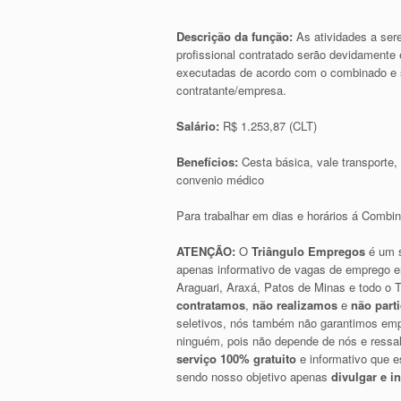
Descrição da função:
As atividades a ser
profissional contratado serão devidamente
executadas de acordo com o combinado e s
contratante/empresa.
Salário:
R$ 1.253,87 (CLT)
Benefícios:
Cesta básica, vale transporte, 
convenio médico
Para trabalhar em dias e horários á Combin
ATENÇÃO:
O
Triângulo Empregos
é um s
apenas informativo de vagas de emprego e
Araguari, Araxá, Patos de Minas e todo o T
contratamos
,
não realizamos
e
não part
seletivos, nós também não garantimos emp
ninguém, pois não depende de nós e ress
serviço 100% gratuito
e informativo que e
sendo nosso objetivo apenas
divulgar e i