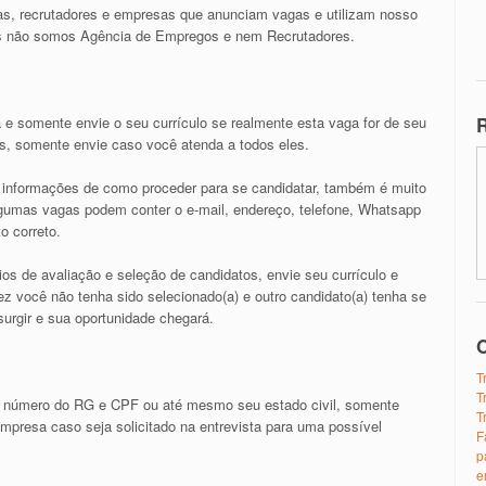
s, recrutadores e empresas que anunciam vagas e utilizam nosso
nós não somos Agência de Empregos e nem Recrutadores.
R
 e somente envie o seu currículo se realmente esta vaga for de seu
os, somente envie caso você atenda a todos eles.
as informações de como proceder para se candidatar, também é muito
algumas vagas podem conter o e-mail, endereço, telefone, Whatsapp
o correto.
ios de avaliação e seleção de candidatos, envie seu currículo e
z você não tenha sido selecionado(a) e outro candidato(a) tenha se
urgir e sua oportunidade chegará.
O
T
T
 número do RG e CPF ou até mesmo seu estado civil, somente
T
presa caso seja solicitado na entrevista para uma possível
F
p
e