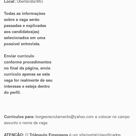
Local:
Uberlândia/MG
Todas as informações
sobre a vaga serão
passadas e explicadas
aos candidatos(as)
selecionados em uma
possível entrevista.
Enviar currículo
conforme procedimentos
no final da página, envie
currículo apenas se esta
vaga for realmente de seu
interesse e esteja dentro
do perfil.
Currículos para:
borgesrecrutamento@yahoo.com
e colocar no campo
assunto o nome da vaga
ATENÇÃO:
O
Triângulo Empregos
é um site/portal/classificados