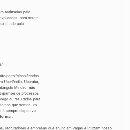
em realizadas pelo
 explicadas para serem
olicitado pelo
ar
ite/portal/classificados
m Uberlândia, Uberaba,
riângulo Mineiro,
não
icipamos
de processos
rego ou resultados para
altamos que somos um
stá sempre disponível
nformar
.
s, recrutadores e empresas que anunciam vagas e utilizam nosso