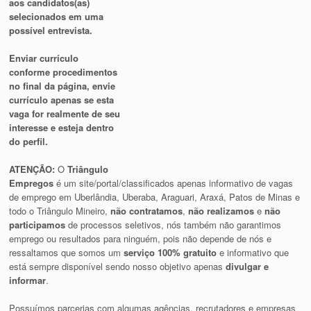
aos candidatos(as)
selecionados em uma
possível entrevista.
Enviar currículo
conforme procedimentos
no final da página, envie
currículo apenas se esta
vaga for realmente de seu
interesse e esteja dentro
do perfil.
ATENÇÃO:
O
Triângulo
Empregos
é um site/portal/classificados apenas informativo de vagas
de emprego em Uberlândia, Uberaba, Araguari, Araxá, Patos de Minas e
todo o Triângulo Mineiro,
não contratamos
,
não realizamos
e
não
participamos
de processos seletivos, nós também não garantimos
emprego ou resultados para ninguém, pois não depende de nós e
ressaltamos que somos um
serviço 100% gratuito
e informativo que
está sempre disponível sendo nosso objetivo apenas
divulgar e
informar
.
Possuímos parcerias com algumas agências, recrutadores e empresas