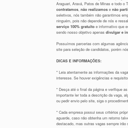
Araguari, Araxá, Patos de Minas e todo o T
contratamos
,
não realizamos
e
não part
seletivos, nós também não garantimos emp
ninguém, pois não depende de nós e ress
serviço 100% gratuito
e informativo que e
sendo nosso objetivo apenas
divulgar e i
Possuímos parcerias com algumas agência
site para seleção de candidatos, porém 
DICAS E INFORMAÇÕES:
* Leia atentamente as informações da vaga
interesse. Se houver exigências e requisit
* Desça até o final da página e verifique 
importante ler toda a descrição da vaga, 
ou pedir envio pelo site, siga o procediment
* Cada empresa possui seus critérios própr
aguarde, caso não obtenha um retorno talve
destacado, mas outras vagas sempre irão s