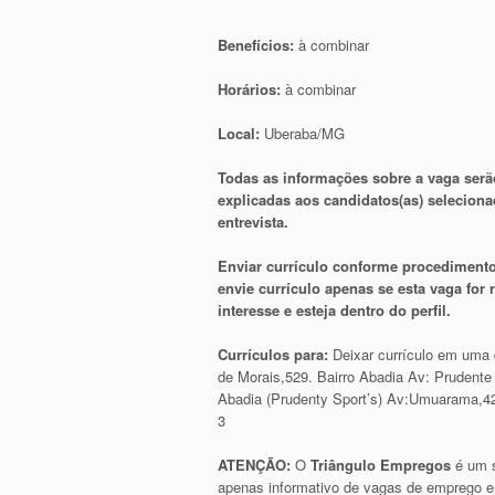
Benefícios:
à combinar
Horários:
à combinar
Local:
Uberaba/MG
Todas as informações sobre a vaga serã
explicadas aos candidatos(as) selecion
entrevista.
Enviar currículo conforme procedimento
envie currículo apenas se esta vaga for
interesse e esteja dentro do perfil.
Currículos para:
Deixar currículo em uma 
de Morais,529. Bairro Abadia Av: Prudente 
Abadia (Prudenty Sport’s) Av:Umuarama,42
3
ATENÇÃO:
O
Triângulo Empregos
é um s
apenas informativo de vagas de emprego e