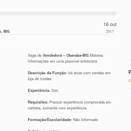
16 out
o, MG
2017
Vaga de
Vendedora – Uberaba-MG
.Maiores
Informações em uma possível entrevista
P
Descrição da Função:
Irá atuar com vendas em
loja de modas.
G
Experiência:
Sim
Requisitos:
Possuir experiência comprovada em
carteira, somente com experiência.
Formação/Escolaridade:
Não Informado