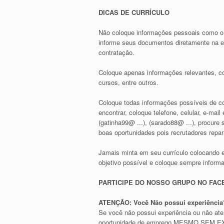
DICAS DE CURRÍCULO
Não coloque informações pessoais como o
informe seus documentos diretamente na em
contratação.
Coloque apenas informações relevantes, co
cursos, entre outros.
Coloque todas informações possíveis de con
encontrar, coloque telefone, celular, e-ma
(gatinha99@ ...), (sarado88@ ...), procur
boas oportunidades pois recrutadores repa
Jamais minta em seu currículo colocando 
objetivo possível e coloque sempre inform
PARTICIPE DO NOSSO GRUPO NO FA
ATENÇÃO: Você Não possui experiência?
Se você não possui experiência ou não at
oportunidade de emprego MESMO SEM EXPE