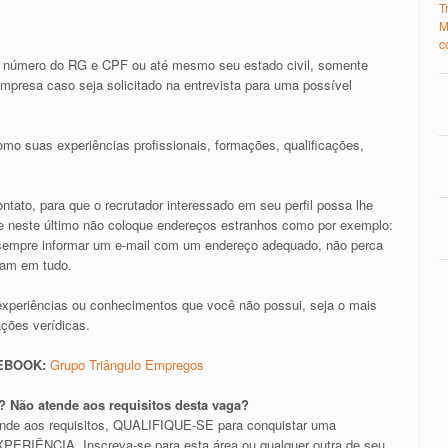
T
M
c
 número do RG e CPF ou até mesmo seu estado civil, somente
presa caso seja solicitado na entrevista para uma possível
mo suas experiências profissionais, formações, qualificações,
tato, para que o recrutador interessado em seu perfil possa lhe
il e neste último não coloque endereços estranhos como por exemplo:
e sempre informar um e-mail com um endereço adequado, não perca
ram em tudo.
experiências ou conhecimentos que você não possui, seja o mais
ações verídicas.
CEBOOK:
Grupo Triângulo Empregos
 Não atende aos requisitos desta vaga?
ende aos requisitos, QUALIFIQUE-SE para conquistar uma
RIÊNCIA. Inscreva-se para esta área ou qualquer outra de seu