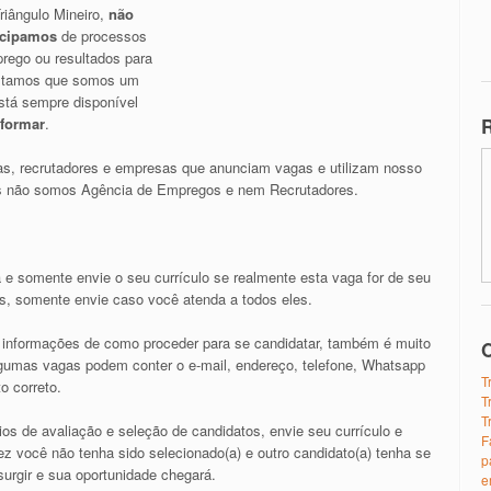
riângulo Mineiro,
não
icipamos
de processos
rego ou resultados para
altamos que somos um
stá sempre disponível
R
nformar
.
s, recrutadores e empresas que anunciam vagas e utilizam nosso
nós não somos Agência de Empregos e nem Recrutadores.
 e somente envie o seu currículo se realmente esta vaga for de seu
os, somente envie caso você atenda a todos eles.
as informações de como proceder para se candidatar, também é muito
O
algumas vagas podem conter o e-mail, endereço, telefone, Whatsapp
T
o correto.
T
T
ios de avaliação e seleção de candidatos, envie seu currículo e
F
z você não tenha sido selecionado(a) e outro candidato(a) tenha se
p
urgir e sua oportunidade chegará.
e