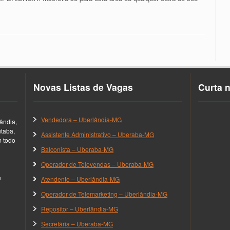
Novas Listas de Vagas
Curta 
Vendedora – Uberlândia-MG
ândia,
utaba,
Assistente Administrativo – Uberaba-MG
m todo
Balconista – Uberaba-MG
Operador de Televendas – Uberaba-MG
e
Atendente – Uberlândia-MG
Operador de Telemarketing – Uberlândia-MG
Repositor – Uberlândia-MG
Secretária – Uberaba-MG