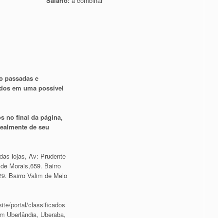
Salário:
à combinar
o passadas e
ados em uma possível
s no final da página,
 realmente de seu
das lojas, Av: Prudente
de Morais,659. Bairro
9. Bairro Valim de Melo
ite/portal/classificados
m Uberlândia, Uberaba,