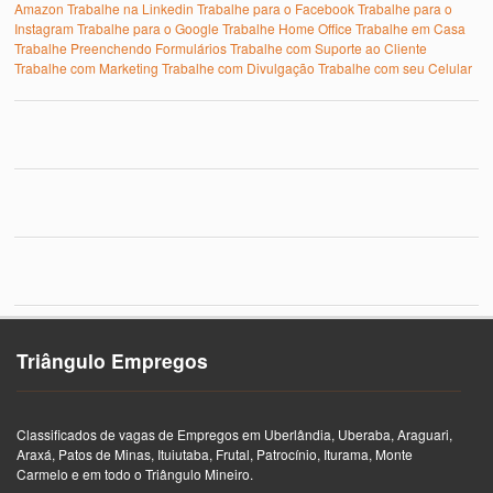
Amazon
Trabalhe na Linkedin
Trabalhe para o Facebook
Trabalhe para o
Instagram
Trabalhe para o Google
Trabalhe Home Office
Trabalhe em Casa
Trabalhe Preenchendo Formulários
Trabalhe com Suporte ao Cliente
Trabalhe com Marketing
Trabalhe com Divulgação
Trabalhe com seu Celular
Triângulo Empregos
Classificados de vagas de Empregos em Uberlândia, Uberaba, Araguari,
Araxá, Patos de Minas, Ituiutaba, Frutal, Patrocínio, Iturama, Monte
Carmelo e em todo o Triângulo Mineiro.