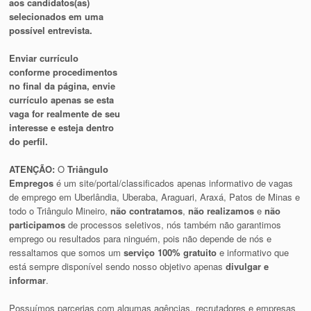
aos candidatos(as)
selecionados em uma
possível entrevista.
Enviar currículo
conforme procedimentos
no final da página, envie
currículo apenas se esta
vaga for realmente de seu
interesse e esteja dentro
do perfil.
ATENÇÃO:
O
Triângulo
Empregos
é um site/portal/classificados apenas informativo de vagas
de emprego em Uberlândia, Uberaba, Araguari, Araxá, Patos de Minas e
todo o Triângulo Mineiro,
não contratamos
,
não realizamos
e
não
participamos
de processos seletivos, nós também não garantimos
emprego ou resultados para ninguém, pois não depende de nós e
ressaltamos que somos um
serviço 100% gratuito
e informativo que
está sempre disponível sendo nosso objetivo apenas
divulgar e
informar
.
Possuímos parcerias com algumas agências, recrutadores e empresas