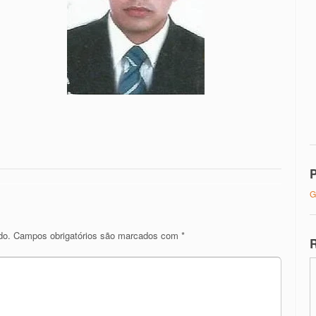
P
G
do.
Campos obrigatórios são marcados com
*
R