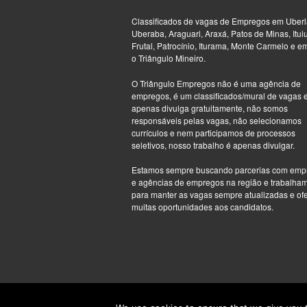
Classificados de vagas de Empregos em Uberl
Uberaba, Araguari, Araxá, Patos de Minas, Itui
Frutal, Patrocínio, Iturama, Monte Carmelo e e
o Triângulo Mineiro.
O Triângulo Empregos não é uma agência de
empregos, é um classificados/mural de vagas 
apenas divulga gratuitamente, não somos
responsáveis pelas vagas, não selecionamos
currículos e nem participamos de processos
seletivos, nosso trabalho é apenas divulgar.
Estamos sempre buscando parcerias com emp
e agências de empregos na região e trabalha
para manter as vagas sempre atualizadas e of
muitas oportunidades aos candidatos.
Copyright © 2026 Triângulo Empregos - Empregos 