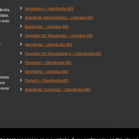
Vendedora – Uberlândia-MG
ândia,
utaba,
Assistente Administrativo – Uberaba-MG
m todo
Balconista – Uberaba-MG
Operador de Televendas – Uberaba-MG
e
Atendente – Uberlândia-MG
Operador de Telemarketing – Uberlândia-MG
Repositor – Uberlândia-MG
Secretária – Uberaba-MG
resas
Porteiro – Uberlândia-MG
mos
erecer
Assistente Comercial – Uberlândia-MG
no Triângulo Mineiro.